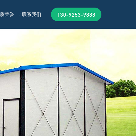
130-9253-9888
质荣誉
联系我们