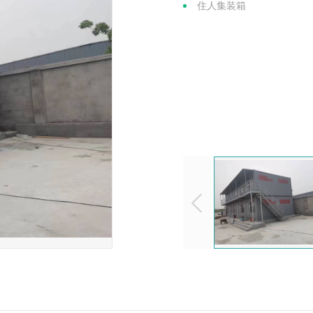
住人集装箱