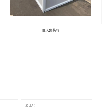
住人集装箱